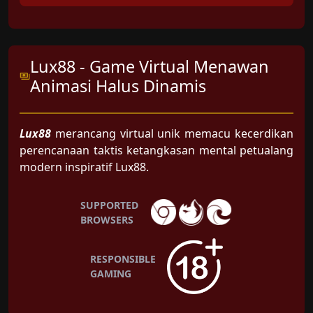
Lux88 - Game Virtual Menawan
Animasi Halus Dinamis
Lux88
merancang virtual unik memacu kecerdikan
perencanaan taktis ketangkasan mental petualang
modern inspiratif Lux88.
SUPPORTED
BROWSERS
RESPONSIBLE
GAMING