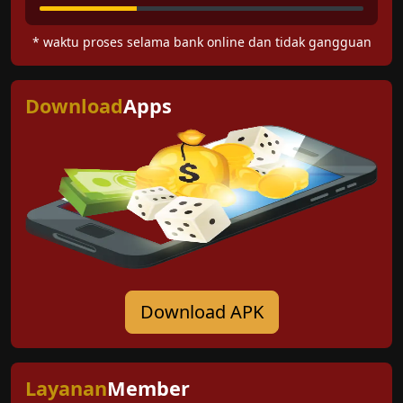
* waktu proses selama bank online dan tidak gangguan
Download
Apps
Download APK
Layanan
Member