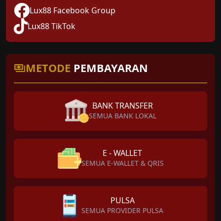
Lux88 Facebook Group
Lux88 TikTok
METODE
PEMBAYARAN
BANK TRANSFER
SEMUA BANK LOKAL
E - WALLET
SEMUA E-WALLET & QRIS
PULSA
SEMUA PROVIDER PULSA