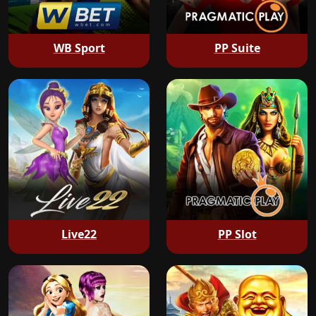
WB Sport
PP Suite
Live22
PP Slot