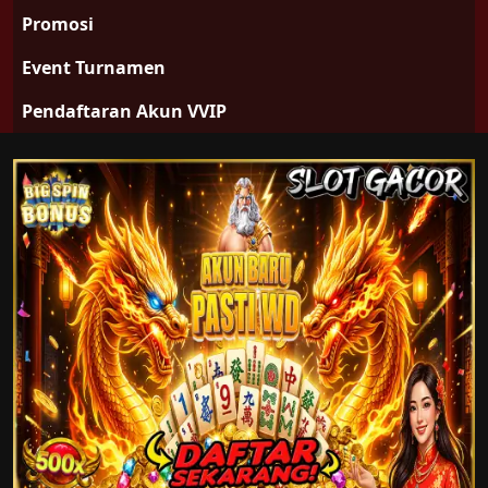
Promosi
Event Turnamen
Pendaftaran Akun VVIP