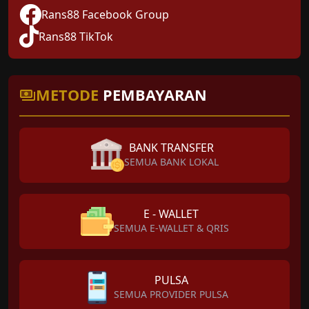
Rans88 Facebook Group
Rans88 TikTok
METODE
PEMBAYARAN
BANK TRANSFER
SEMUA BANK LOKAL
E - WALLET
SEMUA E-WALLET & QRIS
PULSA
SEMUA PROVIDER PULSA