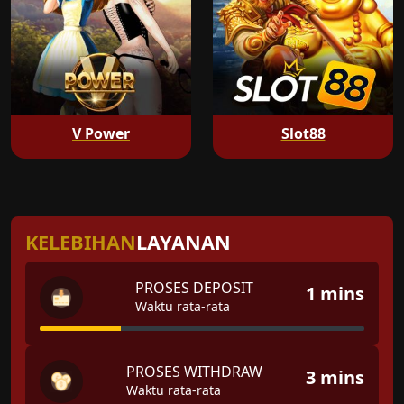
V Power
Slot88
KELEBIHAN
LAYANAN
PROSES DEPOSIT
1 mins
Waktu rata-rata
PROSES WITHDRAW
3 mins
Waktu rata-rata