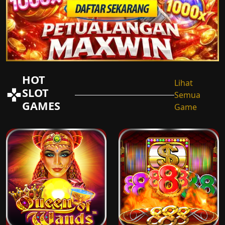
HOT
Lihat
SLOT
Semua
GAMES
Game