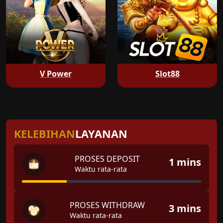
V Power
Slot88
KELEBIHAN
LAYANAN
PROSES DEPOSIT
1 mins
Waktu rata-rata
PROSES WITHDRAW
3 mins
Waktu rata-rata