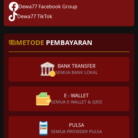
Dewa77 Facebook Group
Dewa77 TikTok
METODE
PEMBAYARAN
BANK TRANSFER
SEMUA BANK LOKAL
E - WALLET
SEMUA E-WALLET & QRIS
PULSA
SEMUA PROVIDER PULSA