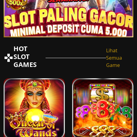
HOT
Lihat
SLOT
Semua
GAMES
Game