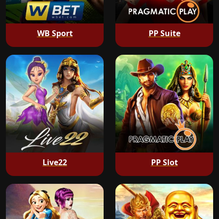
WB Sport
PP Suite
Live22
PP Slot