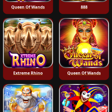
Queen Of Wands
888
Extreme Rhino
Queen Of Wands