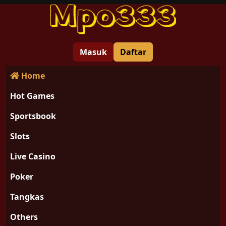
Masuk
Daftar
Home
Hot Games
Sportsbook
Slots
Live Casino
Poker
Tangkas
Others